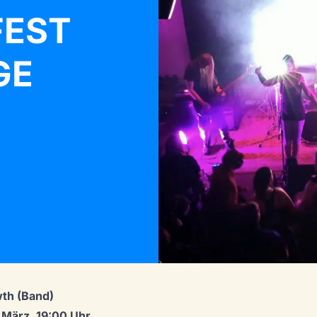
FEST
GE
th (Band)
 März, 19:00 Uhr