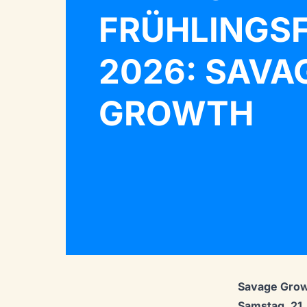
FRÜHLINGS
2026: SAVA
GROWTH
Savage Grow
Samstag, 21.