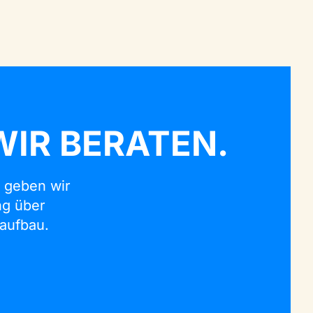
IR BERATEN.
 geben wir
ng über
aufbau.