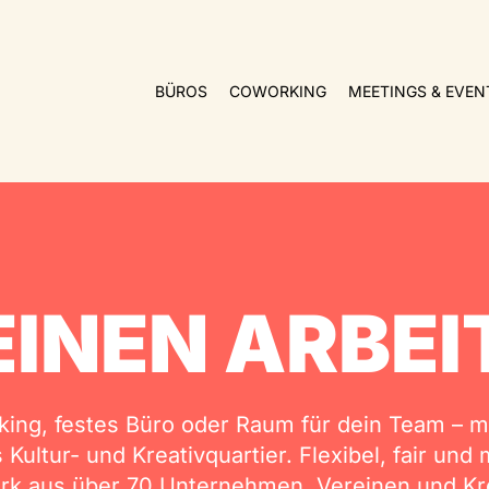
BÜROS
COWORKING
MEETINGS & EVEN
EINEN ARBE
ing, festes Büro oder Raum für dein Team – mi
Kultur- und Kreativquartier. Flexibel, fair und
rk aus über 70 Unternehmen, Vereinen und Kre