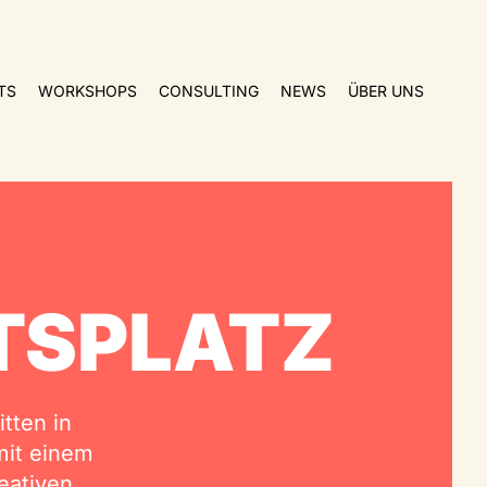
TS
WORKSHOPS
CONSULTING
NEWS
ÜBER UNS
ITSPLATZ
tten in
 mit einem
ativen.