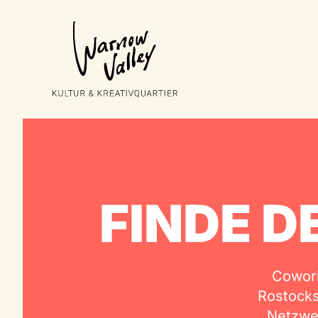
FINDE D
Cowork
Rostocks 
Netzwe