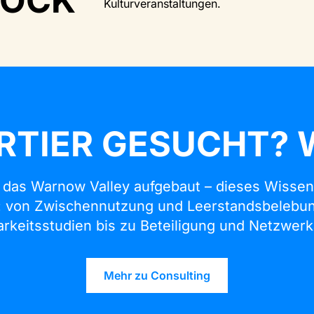
TOCK
Kulturveranstaltungen.
RTIER GESUCHT? W
 das Warnow Valley aufgebaut – dieses Wissen
: von Zwischennutzung und Leerstandsbelebu
rkeitsstudien bis zu Beteiligung und Netzwerk
Mehr zu Consulting