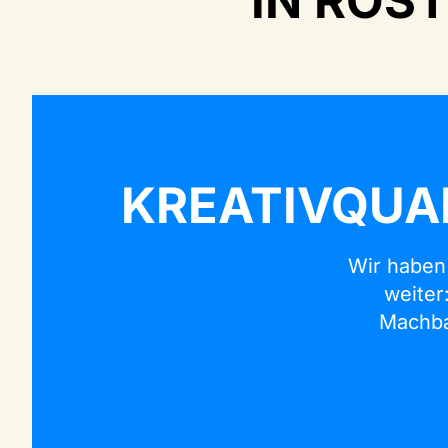
IN ROS
KREATIVQUA
Wir haben
weiter
Machba